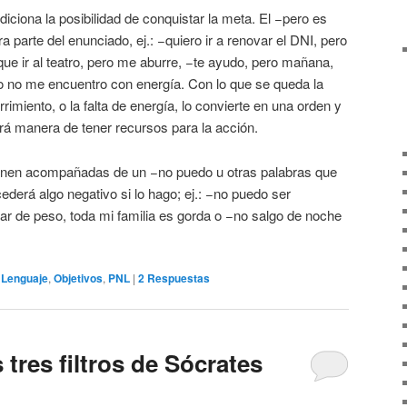
iciona la posibilidad de conquistar la meta. El −pero es
a parte del enunciado, ej.: −quiero ir a renovar el DNI, pero
e ir al teatro, pero me aburre, −te ayudo, pero mañana,
ro no me encuentro con energía. Con lo que se queda la
rimiento, o la falta de energía, lo convierte en una orden y
brá manera de tener recursos para la acción.
ienen acompañadas de un −no puedo u otras palabras que
derá algo negativo si lo hago; ej.: −no puedo ser
ar de peso, toda mi familia es gorda o −no salgo de noche
,
Lenguaje
,
Objetivos
,
PNL
|
2
Respuestas
 tres filtros de Sócrates