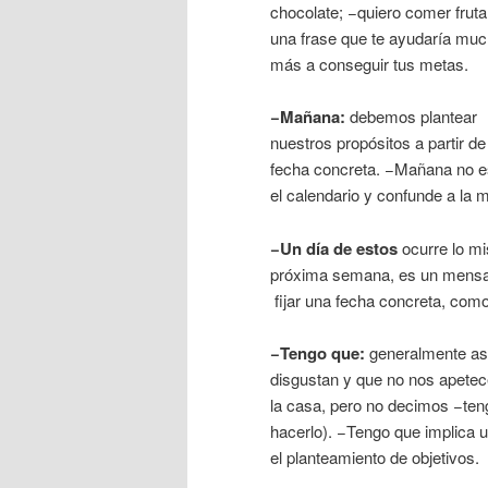
chocolate; −quiero comer fruta
una frase que te ayudaría mu
más a conseguir tus metas.
−Mañana:
debemos plantear
nuestros propósitos a partir d
fecha concreta. −Mañana no e
el calendario y confunde a la 
−Un día de estos
ocurre lo mi
próxima semana, es un mensa
fijar una fecha concreta, como
−Tengo que:
generalmente aso
disgustan y que no nos apetece
la casa, pero no decimos −ten
hacerlo). −Tengo que implica un
el planteamiento de objetivos.