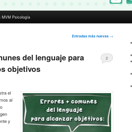
s MVM Psicología
Entradas más nuevas
→
unes del lenguaje para
2
s objetivos
tra el
amos al
no
agen
ente y