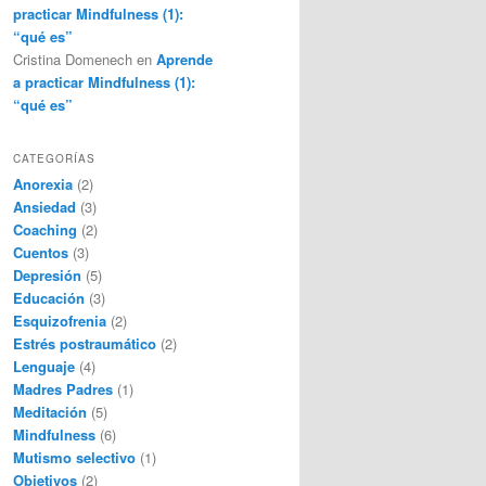
practicar Mindfulness (1):
“qué es”
Cristina Domenech
en
Aprende
a practicar Mindfulness (1):
“qué es”
CATEGORÍAS
Anorexia
(2)
Ansiedad
(3)
Coaching
(2)
Cuentos
(3)
Depresión
(5)
Educación
(3)
Esquizofrenia
(2)
Estrés postraumático
(2)
Lenguaje
(4)
Madres Padres
(1)
Meditación
(5)
Mindfulness
(6)
Mutismo selectivo
(1)
Objetivos
(2)