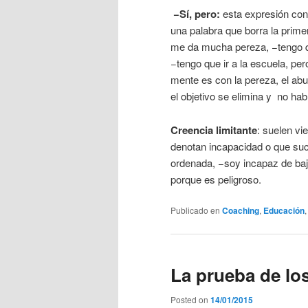
−Sí, pero:
esta expresión cond
una palabra que borra la primer
me da mucha pereza, −tengo qu
−tengo que ir a la escuela, pe
mente es con la pereza, el abur
el objetivo se elimina y no ha
Creencia limitante
: suelen v
denotan incapacidad o que suce
ordenada, −soy incapaz de baj
porque es peligroso.
Publicado en
Coaching
,
Educación
La prueba de los
Posted on
14/01/2015