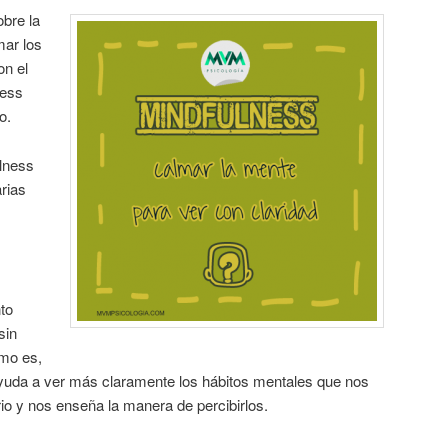
obre la
mar los
on el
ness
o.
ulness
rias
to
sin
omo es,
 ayuda a ver más claramente los hábitos mentales que nos
io y nos enseña la manera de percibirlos.