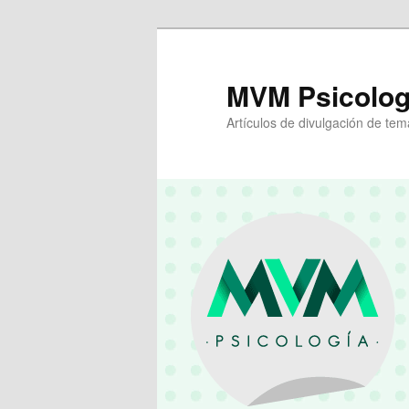
Ir
Ir
al
al
contenido
contenido
MVM Psicologi
principal
secundario
Artículos de divulgación de tem