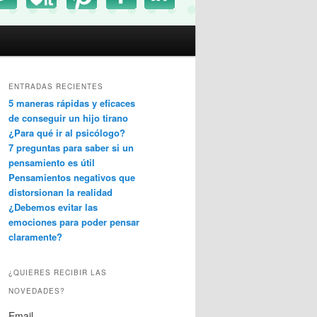
ENTRADAS RECIENTES
5 maneras rápidas y eficaces
de conseguir un hijo tirano
¿Para qué ir al psicólogo?
7 preguntas para saber si un
pensamiento es útil
Pensamientos negativos que
distorsionan la realidad
¿Debemos evitar las
emociones para poder pensar
claramente?
¿QUIERES RECIBIR LAS
NOVEDADES?
Email