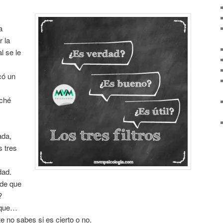
a
 la
al se le
có un
uché
ada,
s tres
dad.
 de que
?
 que…
 no sabes si es cierto o no.