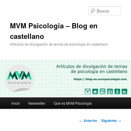
Ir
al
Busc
contenido
principal
MVM Psicologia – Blog en
castellano
Artículos de divulgación de temas de psicología en castellano
Menú
Inicio
Newsletter
Qué es MVM Psicología
principal
Navegación
←
Anterior
Siguiente
→
de