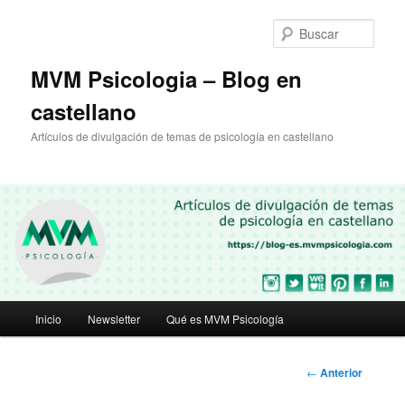
Ir
al
Busc
contenido
principal
MVM Psicologia – Blog en
castellano
Artículos de divulgación de temas de psicología en castellano
Menú
Inicio
Newsletter
Qué es MVM Psicología
principal
Navegación
←
Anterior
de