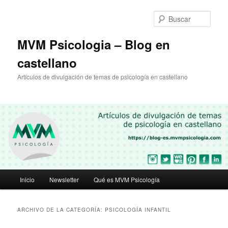
Ir
Ir
al
al
Busc
contenido
contenido
principal
secundario
MVM Psicologia – Blog en
castellano
Artículos de divulgación de temas de psicología en castellano
Menú
Inicio
Newsletter
Qué es MVM Psicología
principal
ARCHIVO DE LA CATEGORÍA:
PSICOLOGÍA INFANTIL