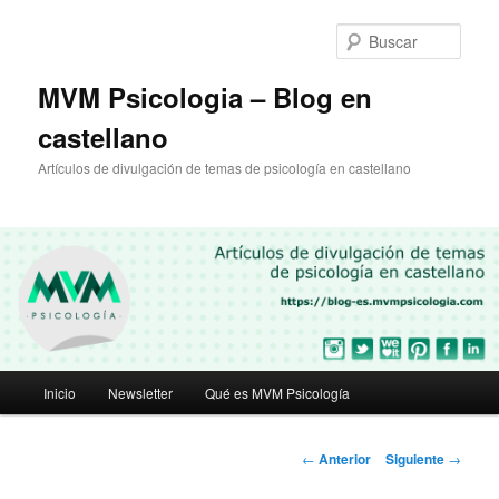
Ir
al
Busc
contenido
principal
MVM Psicologia – Blog en
castellano
Artículos de divulgación de temas de psicología en castellano
Menú
Inicio
Newsletter
Qué es MVM Psicología
principal
Navegación
←
Anterior
Siguiente
→
de